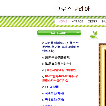
사은품 미리보기(신청은 주
문완료 후 가능-결제금액별 포
인트조합)
[전화주문/맞춤결제]
[브론즈회원 이상^^]
[ 폭탄세일/대량구매할인 ]
DMC/앵카/DOME/특수사/
프랑스자수실/기타실
[ 신규 상품 ]
국내도안(회사)
국내도안(주제)