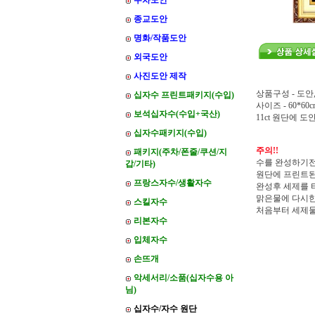
주차도안
종교도안
명화/작품도안
외국도안
사진도안 제작
상품구성 - 도안
십자수 프린트패키지(수입)
사이즈 - 60*60c
보석십자수(수입+국산)
11ct 원단에 
십자수패키지(수입)
주의!!
패키지(주차/폰줄/쿠션/지
수를 완성하기전
갑/기타)
원단에 프린트된
프랑스자수/생활자수
완성후 세제를 
맑은물에 다시한
스킬자수
처음부터 세제
리본자수
입체자수
손뜨개
악세서리/소품(십자수용 아
님)
십자수/자수 원단