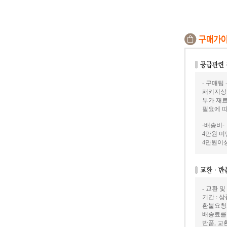
- 구매팁 
패키지상
부가 재료
필요에 
-배송비-
4만원 미만
4만원이상
- 교환 및
기간 : 
환불요청
배송료를
반품, 교