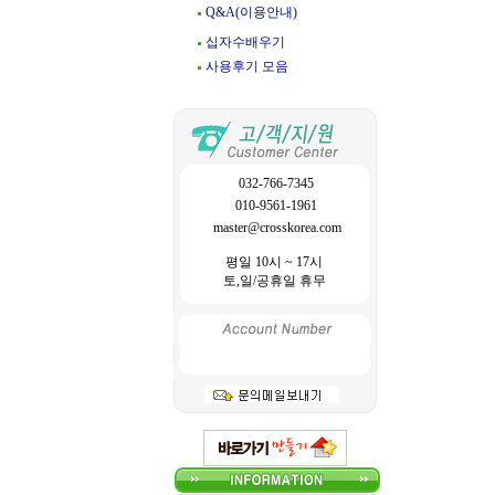
Q&A(이용안내)
십자수배우기
사용후기 모음
032-766-7345
010-9561-1961
master@crosskorea.com
평일 10시 ~ 17시
토,일/공휴일 휴무