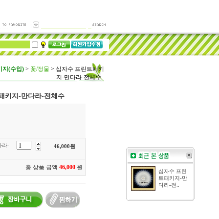
지(수입)
>
꽃/정물
>
십자수 프린트패키
지-만다라-전체수
패키지-만다라-전체수
라-
46,000
원
총 상품 금액
46,000
원
십자수 프린
트패키지-만
다라-전..