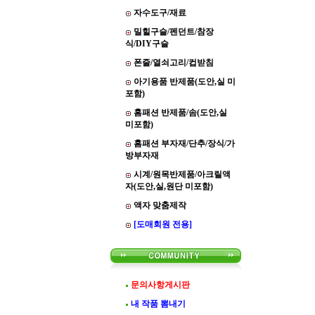
자수도구/재료
밀힐구슬/펜던트/참장
식/DIY구슬
폰줄/열쇠고리/컵받침
아기용품 반제품(도안,실 미
포함)
홈패션 반제품/솜(도안,실
미포함)
홈패션 부자재/단추/장식/가
방부자재
시계/원목반제품/아크릴액
자(도안,실,원단 미포함)
액자 맞춤제작
[도매회원 전용]
문의사항게시판
내 작품 뽐내기