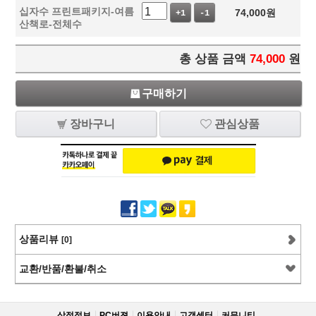
십자수 프린트패키지-여름
74,000
원
+1
-1
산책로-전체수
총 상품 금액
74,000
원
구매하기
장바구니
관심상품
상품리뷰
[0]
교환/반품/환불/취소
상점정보
PC버젼
이용안내
고객센터
커뮤니티