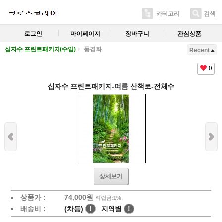
카테고리
검색
로그인
마이페이지
장바구니
관심상품
십자수 프린트패키지(수입)
풍경화
Recent
0
십자수 프린트패키지-여름 산책로-전체수
상세보기
상품가 :
74,000
원
적립금:1%
배송비 :
(차등)
!
지역별
!