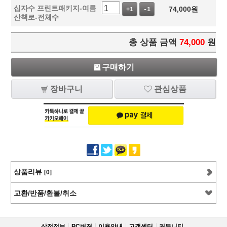
십자수 프린트패키지-여름
74,000
원
+1
-1
산책로-전체수
총 상품 금액
74,000
원
구매하기
장바구니
관심상품
상품리뷰
[0]
교환/반품/환불/취소
상점정보
PC버젼
이용안내
고객센터
커뮤니티