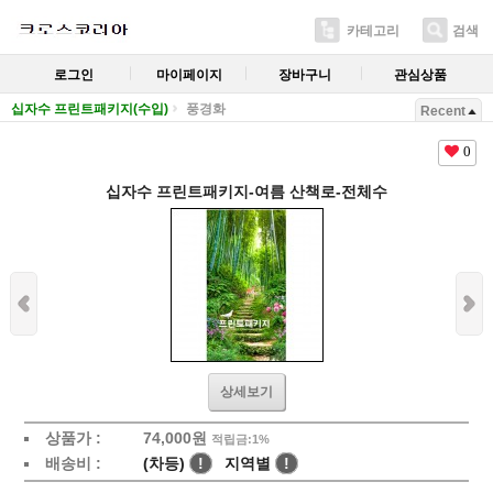
카테고리
검색
로그인
마이페이지
장바구니
관심상품
십자수 프린트패키지(수입)
풍경화
Recent
0
십자수 프린트패키지-여름 산책로-전체수
상세보기
상품가 :
74,000
원
적립금:1%
배송비 :
(차등)
!
지역별
!