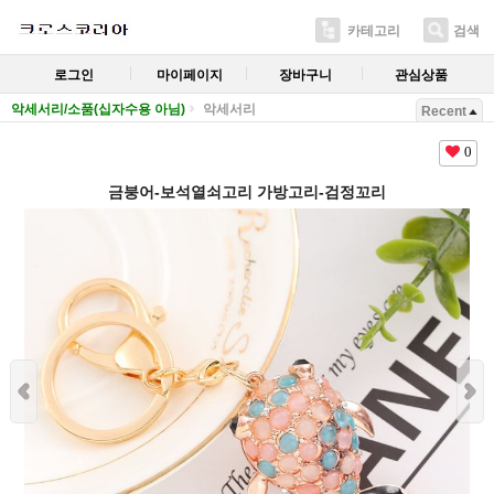
카테고리
검색
로그인
마이페이지
장바구니
관심상품
악세서리/소품(십자수용 아님)
악세서리
Recent
0
금붕어-보석열쇠고리 가방고리-검정꼬리