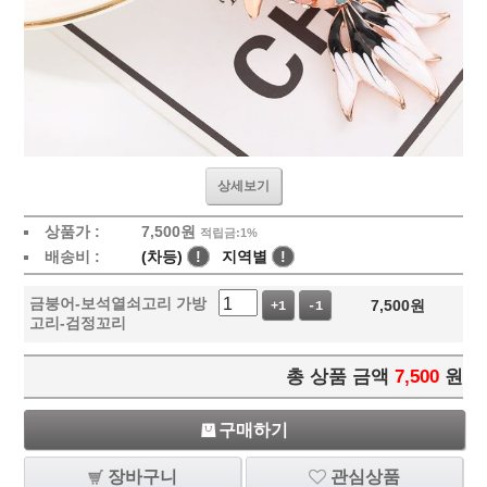
상세보기
상품가 :
7,500
원
적립금:1%
배송비 :
(차등)
!
지역별
!
금붕어-보석열쇠고리 가방
7,500
원
+1
-1
고리-검정꼬리
총 상품 금액
7,500
원
구매하기
장바구니
관심상품