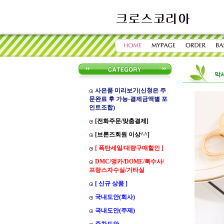
악
사은품 미리보기(신청은 주
문완료 후 가능-결제금액별 포
인트조합)
[전화주문/맞춤결제]
[브론즈회원 이상^^]
[ 폭탄세일/대량구매할인 ]
DMC/앵카/DOME/특수사/
프랑스자수실/기타실
[ 신규 상품 ]
국내도안(회사)
국내도안(주제)