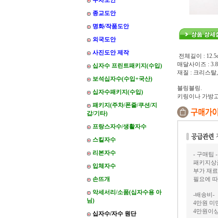
주차도안
종교도안
명화/작품도안
외국도안
사진도안 제작
전체길이 : 12.5
매달사이즈 : 3.8*
십자수 프린트패키지(수입)
재질 : 크리스탈
보석십자수(수입+국산)
블링블링.
십자수패키지(수입)
키링이나 가방
패키지(주차/폰줄/쿠션/지
갑/기타)
프랑스자수/생활자수
스킬자수
리본자수
- 구매팁 -
패키지상품
입체자수
부가 재료
손뜨개
필요에 따
악세서리/소품(십자수용 아
-배송비-
님)
4만원 미만
4만원이상
십자수/자수 원단