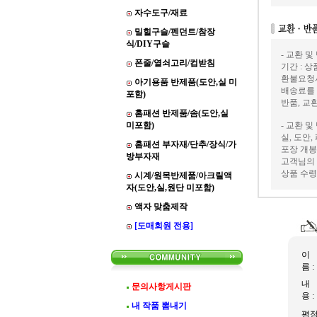
자수도구/재료
밀힐구슬/펜던트/참장
식/DIY구슬
- 교환 및
폰줄/열쇠고리/컵받침
기간 : 
환불요청
아기용품 반제품(도안,실 미
배송료를
포함)
반품, 교
홈패션 반제품/솜(도안,실
미포함)
- 교환 및
실, 도안
홈패션 부자재/단추/장식/가
포장 개봉
방부자재
고객님의 
상품 수령
시계/원목반제품/아크릴액
자(도안,실,원단 미포함)
액자 맞춤제작
[도매회원 전용]
이
름 :
내
문의사항게시판
용 :
내 작품 뽐내기
평