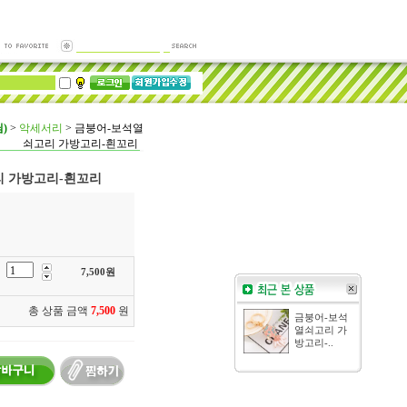
)
>
악세서리
>
금붕어-보석열
쇠고리 가방고리-흰꼬리
 가방고리-흰꼬리
7,500
원
총 상품 금액
7,500
원
금붕어-보석
열쇠고리 가
방고리-..