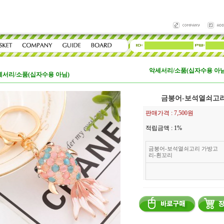
악세서리/소품(십자수용 아님
세서리/소품(십자수용 아님)
금붕어-보석열쇠고리
판매가격 :
7,500원
적립금액 :
1%
금붕어-보석열쇠고리 가방고
리-흰꼬리