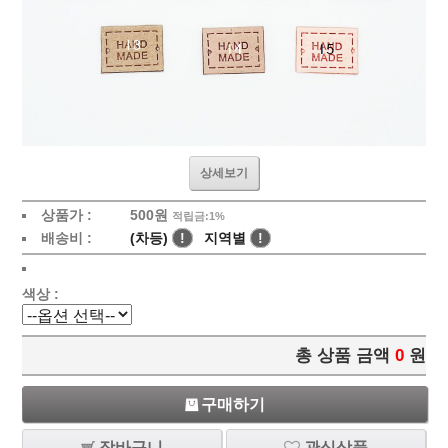
상세보기
상품가 :
500
원
적립금:1%
배송비 :
(차등)
!
지역별
!
색상 :
총 상품 금액
0
원
구매하기
장바구니
관심상품