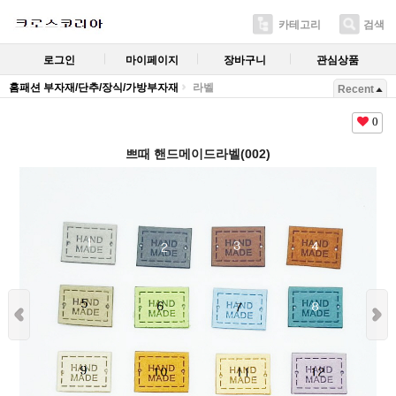
카테고리
검색
로그인
마이페이지
장바구니
관심상품
홈패션 부자재/단추/장식/가방부자재
라벨
Recent
0
쁘때 핸드메이드라벨(002)