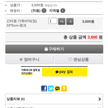
상품가 :
3,600
원
적립금:1%
배송비 :
(차등)
!
지역별
!
긴타원 가죽바닥(징)
3,600
원
+1
-1
18*5cm-핑크
총 상품 금액
3,600
원
구매하기
장바구니
관심상품
상품리뷰
[0]