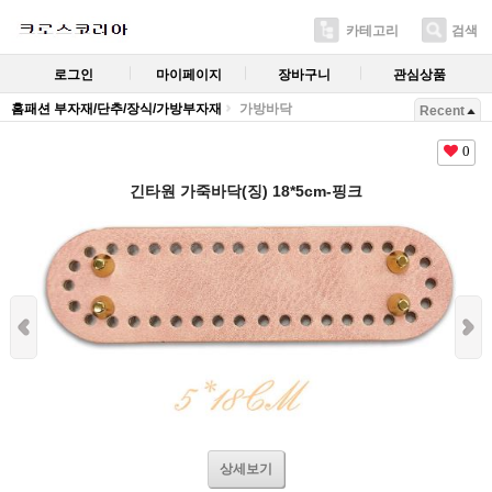
카테고리
검색
로그인
마이페이지
장바구니
관심상품
홈패션 부자재/단추/장식/가방부자재
가방바닥
Recent
0
긴타원 가죽바닥(징) 18*5cm-핑크
상세보기