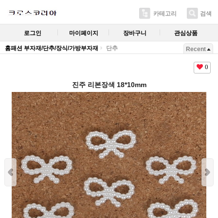
카테고리
검색
로그인
마이페이지
장바구니
관심상품
홈패션 부자재/단추/장식/가방부자재
단추
Recent
0
진주 리본장색 18*10mm