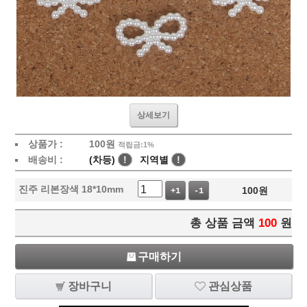
상세보기
상품가 :
100
원
적립금:1%
배송비 :
(차등)
!
지역별
!
진주 리본장색 18*10mm
100
원
+1
-1
총 상품 금액
100
원
구매하기
장바구니
관심상품