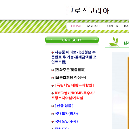
십
사은품 미리보기(신청은 주
문완료 후 가능-결제금액별 포
인트조합)
[전화주문/맞춤결제]
[브론즈회원 이상^^]
[ 폭탄세일/대량구매할인 ]
DMC/앵카/DOME/특수사/
프랑스자수실/기타실
[ 신규 상품 ]
국내도안(회사)
국내도안(주제)