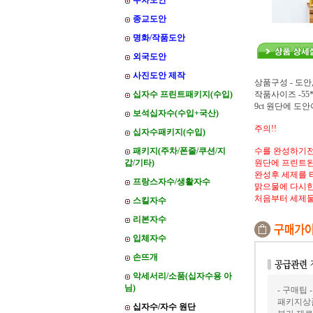
주차도안
종교도안
명화/작품도안
외국도안
사진도안 제작
상품구성 - 도안
십자수 프린트패키지(수입)
작품사이즈 -55*
9ct 원단에 
보석십자수(수입+국산)
주의!!
십자수패키지(수입)
패키지(주차/폰줄/쿠션/지
수를 완성하기전
갑/기타)
원단에 프린트된
완성후 세제를 
프랑스자수/생활자수
맑으물에 다시한
처음부터 세제
스킬자수
리본자수
입체자수
손뜨개
악세서리/소품(십자수용 아
님)
- 구매팁 -
패키지상품
십자수/자수 원단