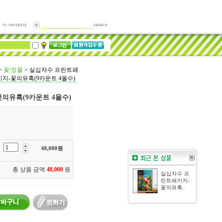
>
꽃/정물
>
실십자수 프린트패
키지-꽃의유혹(9카운트 4올수)
의유혹(9카운트 4올수)
48,000
원
총 상품 금액
48,000
원
실십자수 프
린트패키지-
꽃의유혹..