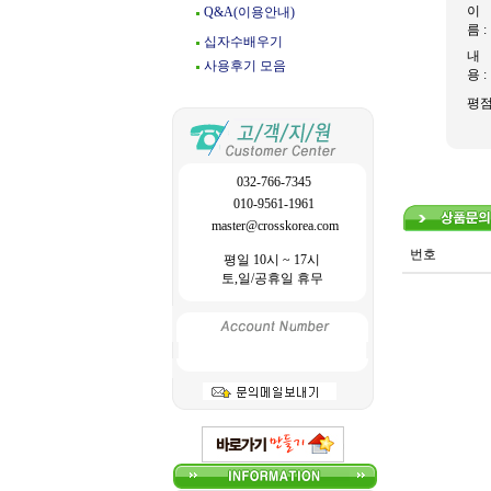
이
Q&A(이용안내)
름 :
십자수배우기
내
사용후기 모음
용 :
평
032-766-7345
010-9561-1961
master@crosskorea.com
번호
평일 10시 ~ 17시
토,일/공휴일 휴무