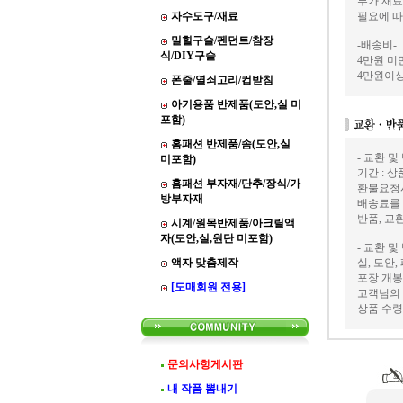
부가 재료
자수도구/재료
필요에 따
밀힐구슬/펜던트/참장
-배송비-
식/DIY구슬
4만원 미만
4만원이상
폰줄/열쇠고리/컵받침
아기용품 반제품(도안,실 미
포함)
홈패션 반제품/솜(도안,실
- 교환 및
미포함)
기간 : 
홈패션 부자재/단추/장식/가
환불요청
방부자재
배송료를
반품, 교
시계/원목반제품/아크릴액
자(도안,실,원단 미포함)
- 교환 및
액자 맞춤제작
실, 도안
포장 개봉
[도매회원 전용]
고객님의 
상품 수령
문의사항게시판
내 작품 뽐내기