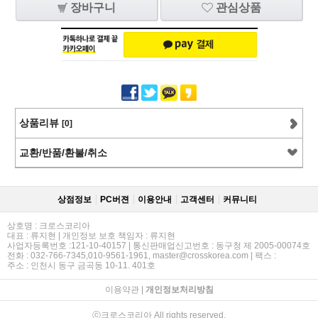
장바구니
관심상품
상품리뷰
[0]
교환/반품/환불/취소
상점정보
PC버젼
이용안내
고객센터
커뮤니티
상호명 : 크로스코리아
대표 : 류지현 | 개인정보 보호 책임자 : 류지현
사업자등록번호 :121-10-40157 | 통신판매업신고번호 : 동구청 제 2005-00074호
전화 : 032-766-7345,010-9561-1961, master@crosskorea.com | 팩스 :
주소 : 인천시 동구 금곡동 10-11. 401호
이용약관
|
개인정보처리방침
ⓒ크로스코리아 All rights reserved.