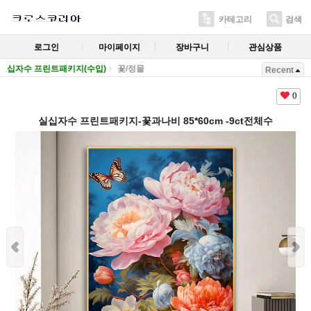
카테고리
검색
로그인
마이페이지
장바구니
관심상품
십자수 프린트패키지(수입)
꽃/정물
Recent
0
실십자수 프린트패키지-꽃과나비 85*60cm -9ct전체수