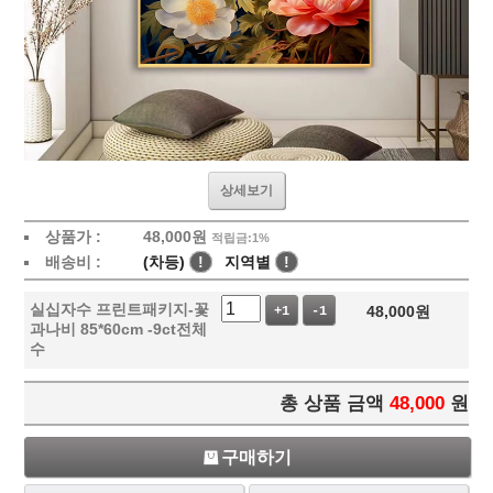
상세보기
상품가 :
48,000
원
적립금:1%
배송비 :
(차등)
!
지역별
!
실십자수 프린트패키지-꽃
48,000
원
+1
-1
과나비 85*60cm -9ct전체
수
총 상품 금액
48,000
원
구매하기