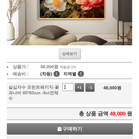
상세보기
상품가 :
48,000
원
적립금:1%
배송비 :
(차등)
!
지역별
!
실십자수 프린트패키지-꽃
48,000
원
+1
-1
과나비 85*60cm -9ct전체
수
총 상품 금액
48,000
원
구매하기