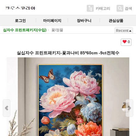
카테고리
검색
로그인
마이페이지
장바구니
관심상품
십자수 프린트패키지(수입)
꽃/정물
Recent
0
실십자수 프린트패키지-꽃과나비 85*60cm -9ct전체수