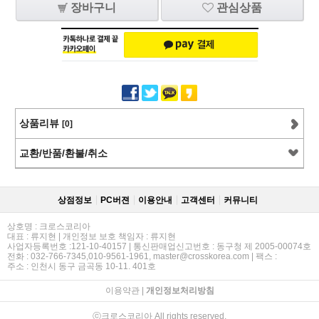
장바구니
관심상품
상품리뷰
[0]
교환/반품/환불/취소
상점정보
PC버젼
이용안내
고객센터
커뮤니티
상호명 : 크로스코리아
대표 : 류지현 | 개인정보 보호 책임자 : 류지현
사업자등록번호 :121-10-40157 | 통신판매업신고번호 : 동구청 제 2005-00074호
전화 : 032-766-7345,010-9561-1961, master@crosskorea.com | 팩스 :
주소 : 인천시 동구 금곡동 10-11. 401호
이용약관
|
개인정보처리방침
ⓒ크로스코리아 All rights reserved.