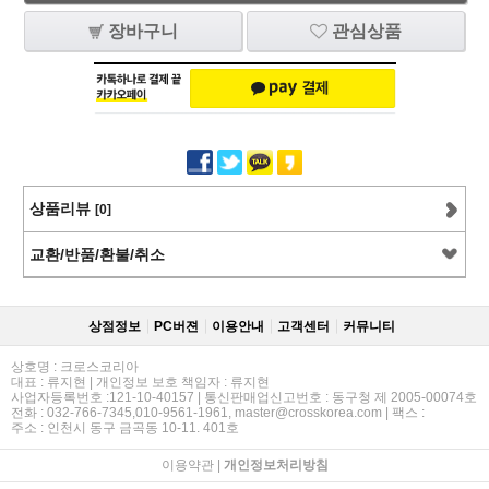
장바구니
관심상품
상품리뷰
[0]
교환/반품/환불/취소
상점정보
PC버젼
이용안내
고객센터
커뮤니티
상호명 : 크로스코리아
대표 : 류지현 | 개인정보 보호 책임자 : 류지현
사업자등록번호 :121-10-40157 | 통신판매업신고번호 : 동구청 제 2005-00074호
전화 : 032-766-7345,010-9561-1961, master@crosskorea.com | 팩스 :
주소 : 인천시 동구 금곡동 10-11. 401호
이용약관
|
개인정보처리방침