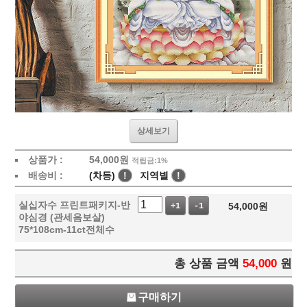
상세보기
상품가 :
54,000
원
적립금:1%
배송비 :
(차등)
!
지역별
!
실십자수 프린트패키지-반
54,000
원
+1
-1
야심경 (관세음보살)
75*108cm-11ct전체수
총 상품 금액
54,000
원
구매하기