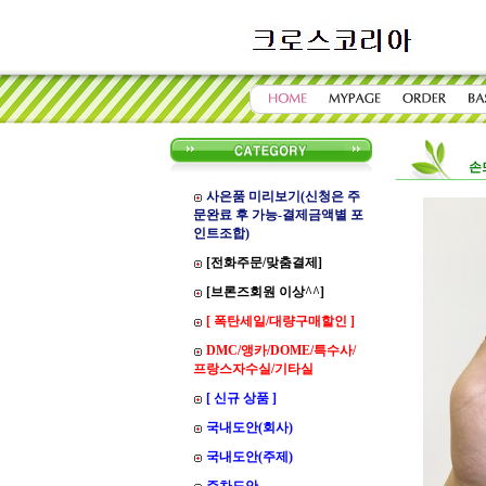
손
사은품 미리보기(신청은 주
문완료 후 가능-결제금액별 포
인트조합)
[전화주문/맞춤결제]
[브론즈회원 이상^^]
[ 폭탄세일/대량구매할인 ]
DMC/앵카/DOME/특수사/
프랑스자수실/기타실
[ 신규 상품 ]
국내도안(회사)
국내도안(주제)