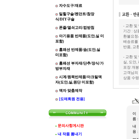
자수도구/재료
밀힐구슬/펜던트/참장
식/DIY구슬
- 교환 및
폰줄/열쇠고리/컵받침
기간 : 
아기용품 반제품(도안,실 미
환불요청
포함)
배송료를
반품, 교
홈패션 반제품/솜(도안,실
미포함)
- 교환 및
실, 도안
홈패션 부자재/단추/장식/가
포장 개봉
방부자재
고객님의 
시계/원목반제품/아크릴액
상품 수령
자(도안,실,원단 미포함)
액자 맞춤제작
[도매회원 전용]
이
름 :
문의사항게시판
내
용 :
내 작품 뽐내기