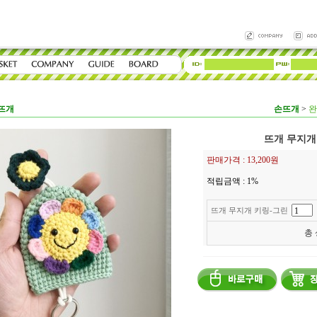
뜨개
손뜨개
>
완
뜨개 무지개
판매가격 :
13,200원
적립금액 :
1%
뜨개 무지개 키링-그린
총