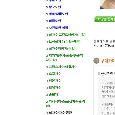
주차도안
종교도안
명화/작품도안
외국도안
사진도안 제작
십자수 프린트패키지(수입)
핸드메이드 손
보석십자수(수입+국산)
사이즈 : 7*9cm
십자수패키지(수입)
패키지(주차/폰줄/쿠션/지
갑/기타)
프랑스자수/생활자수
스킬자수
리본자수
- 구매팁 -
패키지상품
입체자수
부가 재료
손뜨개
필요에 따
악세서리/소품(십자수용 아
-배송비-
님)
4만원 미만
십자수/자수 원단
4만원이상