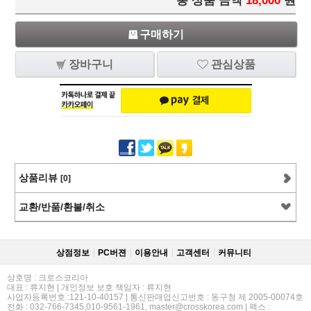
총 상품 금액
18,000
원
구매하기
장바구니
관심상품
상품리뷰
[0]
교환/반품/환불/취소
상점정보
PC버젼
이용안내
고객센터
커뮤니티
상호명 : 크로스코리아
대표 : 류지현 | 개인정보 보호 책임자 : 류지현
사업자등록번호 :121-10-40157 | 통신판매업신고번호 : 동구청 제 2005-00074호
전화 : 032-766-7345,010-9561-1961, master@crosskorea.com | 팩스 :