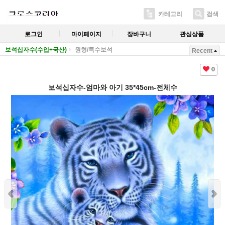
카테고리
검색
로그인
마이페이지
장바구니
관심상품
보석십자수(수입+국산)
원형/특수보석
Recent
0
보석십자수-엄마와 아기 35*45cm-전체수