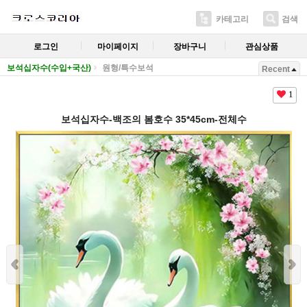
카테고리
검색
로그인
마이페이지
장바구니
관심상품
보석십자수(수입+국산)
원형/특수보석
Recent
1
보석십자수-백조의 봄호수 35*45cm-전체수