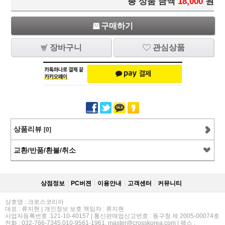
총 상품 금액
18,000
원
구매하기
장바구니
관심상품
상품리뷰
[0]
교환/반품/환불/취소
상점정보
PC버젼
이용안내
고객센터
커뮤니티
상호명 : 크로스코리아
대표 : 류지현 | 개인정보 보호 책임자 : 류지현
사업자등록번호 :121-10-40157 | 통신판매업신고번호 : 동구청 제 2005-00074호
전화 : 032-766-7345,010-9561-1961, master@crosskorea.com | 팩스 :