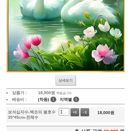
상세보기
상품가 :
18,000
원
적립금:1%
배송비 :
(차등)
!
지역별
!
보석십자수-백조의 봄호수
18,000
원
+1
-1
35*45cm-전체수