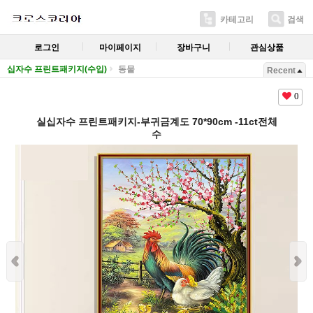
카테고리
검색
로그인
마이페이지
장바구니
관심상품
십자수 프린트패키지(수입)
동물
Recent
0
실십자수 프린트패키지-부귀금계도 70*90cm -11ct전체
수