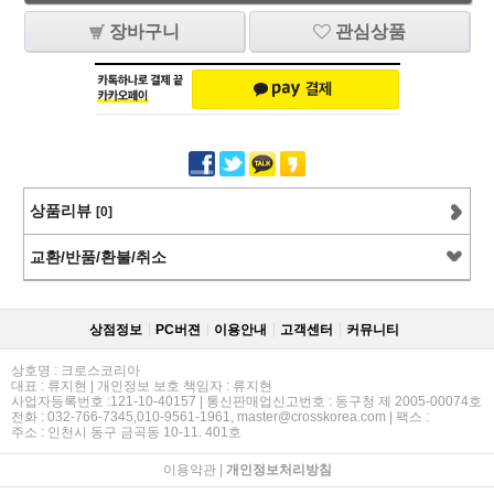
장바구니
관심상품
상품리뷰
[0]
교환/반품/환불/취소
상점정보
PC버젼
이용안내
고객센터
커뮤니티
상호명 : 크로스코리아
대표 : 류지현 | 개인정보 보호 책임자 : 류지현
사업자등록번호 :121-10-40157 | 통신판매업신고번호 : 동구청 제 2005-00074호
전화 : 032-766-7345,010-9561-1961, master@crosskorea.com | 팩스 :
주소 : 인천시 동구 금곡동 10-11. 401호
이용약관
|
개인정보처리방침