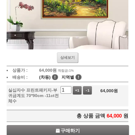
상세보기
상품가 :
64,000
원
적립금:1%
배송비 :
(차등)
!
지역별
!
실십자수 프린트패키지-부
64,000
원
+1
-1
귀금계도 70*90cm -11ct전
체수
총 상품 금액
64,000
원
구매하기