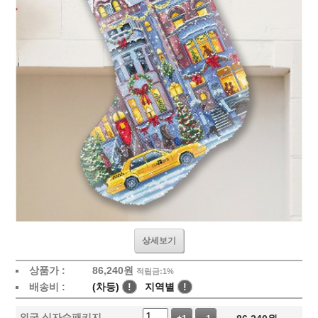
상세보기
상품가 :
86,240
원
적립금:1%
배송비 :
(차등)
!
지역별
!
외국 십자수패키지