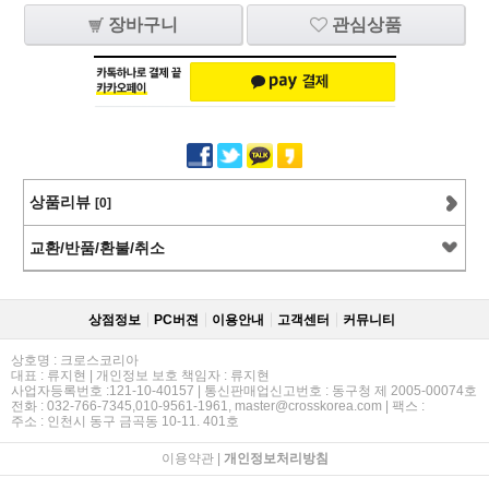
장바구니
관심상품
상품리뷰
[0]
교환/반품/환불/취소
상점정보
PC버젼
이용안내
고객센터
커뮤니티
상호명 : 크로스코리아
대표 : 류지현 | 개인정보 보호 책임자 : 류지현
사업자등록번호 :121-10-40157 | 통신판매업신고번호 : 동구청 제 2005-00074호
전화 : 032-766-7345,010-9561-1961, master@crosskorea.com | 팩스 :
주소 : 인천시 동구 금곡동 10-11. 401호
이용약관
|
개인정보처리방침