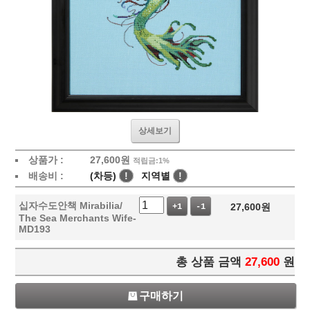
상세보기
상품가 :
27,600
원
적립금:1%
배송비 :
(차등)
!
지역별
!
십자수도안책 Mirabilia/
27,600
원
+1
-1
The Sea Merchants Wife-
MD193
총 상품 금액
27,600
원
구매하기