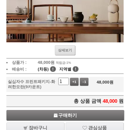
상세보기
상품가 :
48,000
원
적립금:1%
배송비 :
(차등)
!
지역별
!
실십자수 프린트패키지-화
48,000
원
+1
-1
려한모란(9카운트)
총 상품 금액
48,000
원
구매하기
장바구니
관심상품