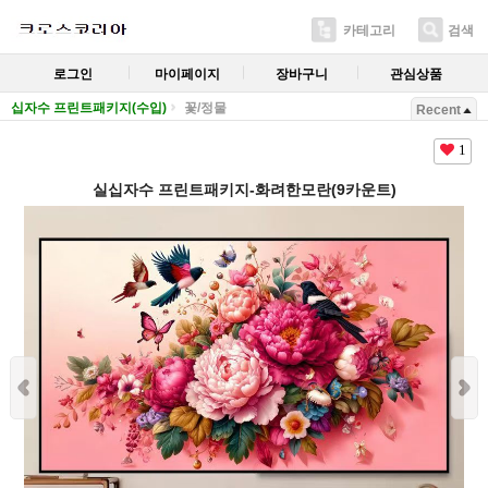
카테고리
검색
로그인
마이페이지
장바구니
관심상품
십자수 프린트패키지(수입)
꽃/정물
Recent
1
실십자수 프린트패키지-화려한모란(9카운트)