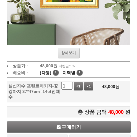
상세보기
상품가 :
48,000
원
적립금:1%
배송비 :
(차등)
!
지역별
!
실십자수 프린트패키지-꽃
48,000
원
+1
-1
강아지 37*47cm -14ct전체
수
총 상품 금액
48,000
원
구매하기