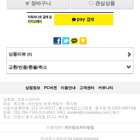
장바구니
관심상품
상품리뷰
[0]
교환/반품/환불/취소
상점정보
PC버젼
이용안내
고객센터
커뮤니티
상호명 : 크로스코리아
대표 : 류지현 | 개인정보 보호 책임자 : 류지현
사업자등록번호 :121-10-40157 | 통신판매업신고번호 : 동구청 제 2005-00074호
전화 : 032-766-7345,010-9561-1961, master@crosskorea.com | 팩스 :
주소 : 인천시 동구 금곡동 10-11. 401호
이용약관
|
개인정보처리방침
ⓒ크로스코리아 All rights reserved.