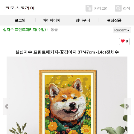
카테고리
검색
로그인
마이페이지
장바구니
관심상품
십자수 프린트패키지(수입)
동물
Recent
0
실십자수 프린트패키지-꽃강아지 37*47cm -14ct전체수