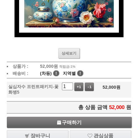
상세보기
상품가 :
52,000
원
적립금:1%
배송비 :
(차등)
!
지역별
!
실십자수 프린트패키지-꽃
52,000
원
+1
-1
화병5
총 상품 금액
52,000
원
구매하기
장바구니
관심상품