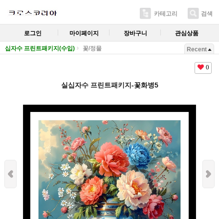
카테고리
검색
로그인
마이페이지
장바구니
관심상품
십자수 프린트패키지(수입)
꽃/정물
Recent
0
실십자수 프린트패키지-꽃화병5