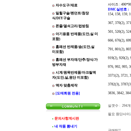
사이즈 : 490*9
자수도구/재료
DMC실번호 :
밀힐구슬/펜던트/참장
154, 158, 159, 1
식/DIY구슬
367, 370(2), 371
폰줄/열쇠고리/컵받침
501, 520(2), 524
아기용품 반제품(도안,실 미
포함)
666, 676(2), 699
홈패션 반제품/솜(도안,실
791, 801(2), 803
미포함)
919(2), 920(2), 
홈패션 부자재/단추/장식/가
방부자재
976, 992, 995, 3
시계/원목반제품/아크릴액
3371(2), 3721, 3
자(도안,실,원단 미포함)
3782(3), 3787(3
액자 맞춤제작
3836, 3842, 384
[도매회원 전용]
실갯수 : 294개
필요 원단사이즈 
문의사항게시판
내 작품 뽐내기
구매팁!!