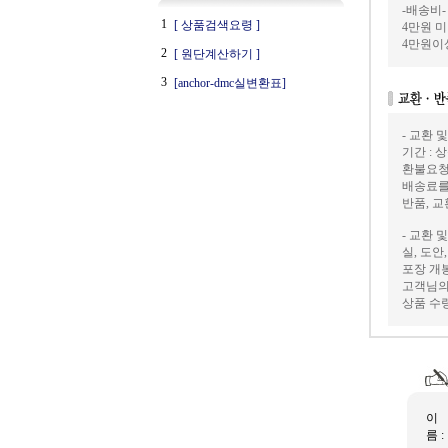
-배송비-
1
[ 상품검색요령 ]
4만원 미만
4만원이
2
[ 원단계산하기 ]
3
[anchor-dmc실변환표]
- 교환 
기간 : 
환불요청
배송료를
반품, 
- 교환 
실, 도안
포장 개
고객님의
상품 수
이
름 :