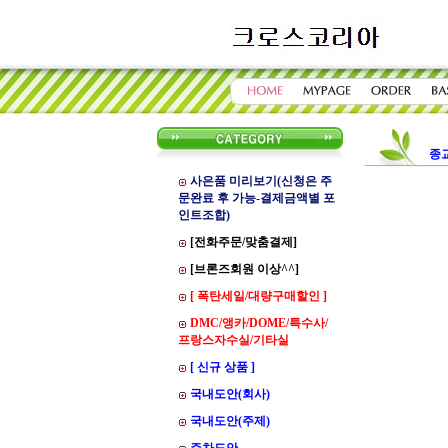
종
사은품 미리보기(신청은 주
문완료 후 가능-결제금액별 포
인트조합)
[전화주문/맞춤결제]
[브론즈회원 이상^^]
[ 폭탄세일/대량구매할인 ]
DMC/앵카/DOME/특수사/
프랑스자수실/기타실
[ 신규 상품 ]
국내도안(회사)
국내도안(주제)