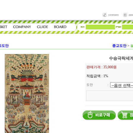
교도안
종교도안
>
수승극락세계 (
판매가격 :
35,000원
적립금액 :
1%
도안
: