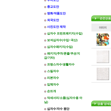
주차도안
종교도안
명화/작품도안
외국도안
사진도안 제작
십자수 프린트패키지(수입)
보석십자수(수입+국산)
십자수패키지(수입)
패키지(주차/폰줄/쿠션/지
갑/기타)
프랑스자수/생활자수
스킬자수
리본자수
입체자수
손뜨개
악세서리/소품(십자수용 아
님)
십자수/자수 원단