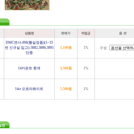
DMC면사-8M(황실정품)
(1~35
번 신규실 입고)-3882,3886,3891
1,100
원
1%
구성 :
단종
14카운트 흰색
3,500
원
1%
14ct 오로라화이트
5,500
원
1%