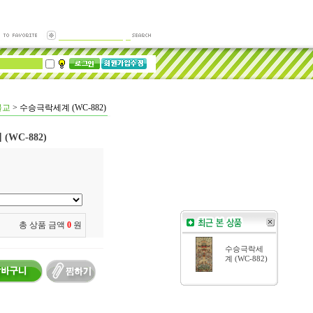
불교
>
수승극락세계 (WC-882)
WC-882)
총 상품 금액
0
원
수승극락세
계 (WC-882)