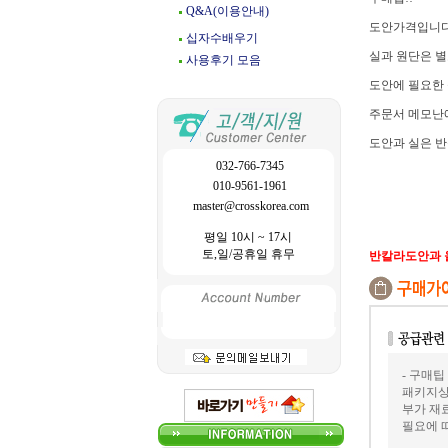
Q&A(이용안내)
도안가격입니다
십자수배우기
실과 원단은 별
사용후기 모음
도안에 필요한 
주문서 메모난에
도안과 실은 반
032-766-7345
010-9561-1961
master@crosskorea.com
평일 10시 ~ 17시
토,일/공휴일 휴무
반칼라도안과 
- 구매팁 
패키지상
부가 재
필요에 