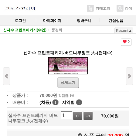
카테고리
검색
로그인
마이페이지
장바구니
관심상품
십자수 프린트패키지(수입)
풍경화
Recent
2
십자수 프린트패키지-버드나무핑크 大-(전체수)
상세보기
상품가 :
70,000
원
적립금:1%
배송비 :
(차등)
!
지역별
!
십자수 프린트패키지-버드
70,000
원
+1
-1
나무핑크 大-(전체수)
총 상품 금액
70,000
원