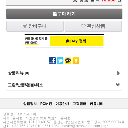
구매하기
장바구니
관심상품
상품리뷰
[0]
교환/반품/환불/취소
상점정보
PC버젼
이용안내
고객센터
커뮤니티
상호명 : 크로스코리아
대표 : 류지현 | 개인정보 보호 책임자 : 류지현
사업자등록번호 :121-10-40157 | 통신판매업신고번호 : 동구청 제 2005-00074호
전화 : 032-766-7345,010-9561-1961, master@crosskorea.com | 팩스 :