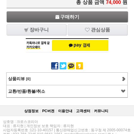
총 상품 금액
74,000
원
구매하기
장바구니
관심상품
상품리뷰
[0]
교환/반품/환불/취소
상점정보
PC버젼
이용안내
고객센터
커뮤니티
상호명 : 크로스코리아
대표 : 류지현 | 개인정보 보호 책임자 : 류지현
사업자등록번호 :121-10-40157 | 통신판매업신고번호 : 동구청 제 2005-00074호