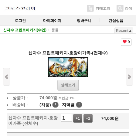
카테고리
검색
로그인
마이페이지
장바구니
관심상품
십자수 프린트패키지(수입)
동물
Recent
0
십자수 프린트패키지-호랑이가족-(전체수)
상세보기
상품가 :
74,000
원
적립금:1%
배송비 :
(차등)
!
지역별
!
십자수 프린트패키지-호랑
74,000
원
+1
-1
이가족-(전체수)