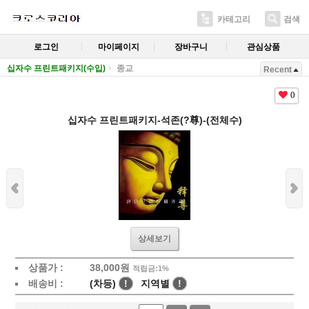
카테고리
검색
로그인
마이페이지
장바구니
관심상품
십자수 프린트패키지(수입)
종교
Recent
0
십자수 프린트패키지-석존(?尊)-(전체수)
상세보기
상품가 :
38,000
원
적립금:1%
배송비 :
(차등)
!
지역별
!