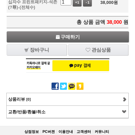
십자수 프린트패키지-석존
38,000
원
+1
-1
(?尊)-(전체수)
총 상품 금액
38,000
원
구매하기
장바구니
관심상품
상품리뷰
[0]
교환/반품/환불/취소
상점정보
PC버젼
이용안내
고객센터
커뮤니티