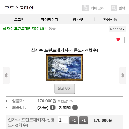
카테고리
검색
로그인
마이페이지
장바구니
관심상품
십자수 프린트패키지(수입)
동물
Recent
1
십자수 프린트패키지-신룡도-(전체수)
상세보기
상품가 :
170,000
원
적립금:1%
배송비 :
(차등)
!
지역별
!
십자수 프린트패키지-신룡
170,000
원
+1
-1
도-(전체수)