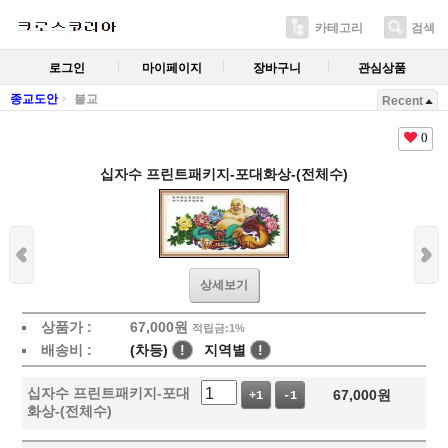
카테고리
검색
로그인
마이페이지
장바구니
관심상품
종교도안
불교
Recent
0
십자수 프린트패키지-포대화상-(전체수)
상세보기
상품가 :
67,000
원
적립금:1%
배송비 :
(차등)
!
지역별
!
십자수 프린트패키지-포대
67,000
원
+1
-1
화상-(전체수)