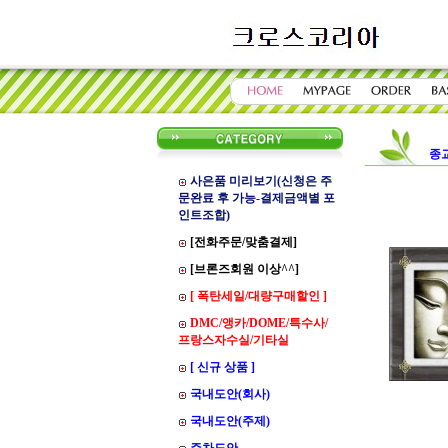
종
사은품 미리보기(신청은 주
문완료 후 가능-결제금액별 포
인트조합)
[전화주문/맞춤결제]
[브론즈회원 이상^^]
[ 폭탄세일/대량구매할인 ]
DMC/앵카/DOME/특수사/
프랑스자수실/기타실
[ 신규 상품 ]
국내도안(회사)
국내도안(주제)