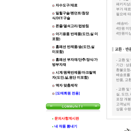
패키지상품
자수도구/재료
부가 재료
밀힐구슬/펜던트/참장
필요에 따
식/DIY구슬
-배송비-
폰줄/열쇠고리/컵받침
4만원 미만
4만원이상
아기용품 반제품(도안,실 미
포함)
홈패션 반제품/솜(도안,실
미포함)
홈패션 부자재/단추/장식/가
- 교환 및
방부자재
기간 : 
환불요청
시계/원목반제품/아크릴액
배송료를
자(도안,실,원단 미포함)
반품, 교
액자 맞춤제작
- 교환 및
[도매회원 전용]
실, 도안
포장 개봉
고객님의 
상품 수령
문의사항게시판
내 작품 뽐내기