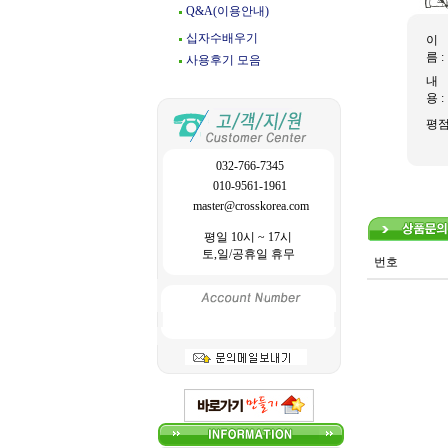
Q&A(이용안내)
십자수배우기
이
름 :
사용후기 모음
내
용 :
평
032-766-7345
010-9561-1961
master@crosskorea.com
평일 10시 ~ 17시
토,일/공휴일 휴무
번호