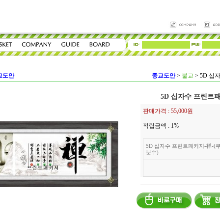
교도안
종교도안
>
불교
>
5D 십
5D 십자수 프린트패
판매가격 :
55,000원
적립금액 :
1%
5D 십자수 프린트패키지-禅-(
분수)