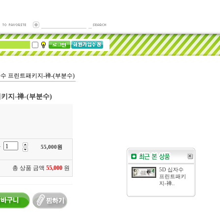
자수 프린트패키지-禅-(부분수)
키지-禅-(부분수)
부
55,000
원
총 상품 금액
55,000
원
5D 십자수
프린트패키
지-禅..