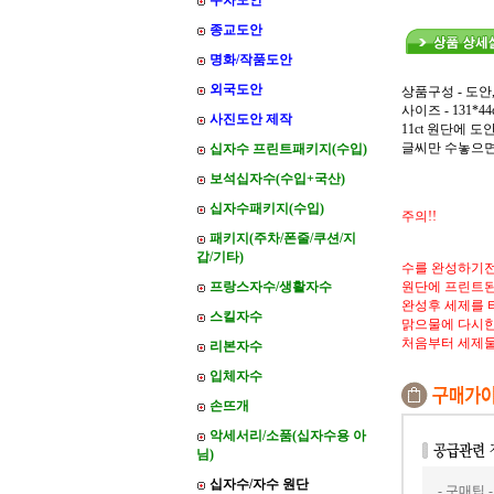
주차도안
종교도안
명화/작품도안
외국도안
상품구성 - 도안
사이즈 - 131*44
사진도안 제작
11ct 원단에 
글씨만 수놓으면
십자수 프린트패키지(수입)
보석십자수(수입+국산)
십자수패키지(수입)
주의!!
패키지(주차/폰줄/쿠션/지
갑/기타)
수를 완성하기전
프랑스자수/생활자수
원단에 프린트된
완성후 세제를 
스킬자수
맑으물에 다시한
처음부터 세제
리본자수
입체자수
손뜨개
악세서리/소품(십자수용 아
님)
십자수/자수 원단
- 구매팁 -