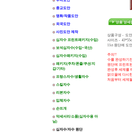
주차도안
종교도안
명화/작품도안
외국도안
사진도안 제작
상품구성 - 도안
십자수 프린트패키지(수입)
사이즈 - 43*55
11ct 원단에 
보석십자수(수입+국산)
주의!!
십자수패키지(수입)
수를 완성하기전
패키지(주차/폰줄/쿠션/지
원단에 프린트된
갑/기타)
완성후 세제를 
맑으물에 다시한
프랑스자수/생활자수
처음부터 세제
스킬자수
리본자수
입체자수
손뜨개
악세서리/소품(십자수용 아
님)
십자수/자수 원단