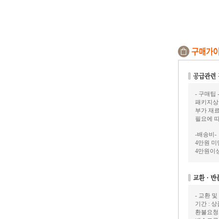
- 구매팁 
패키지상
부가 재료
필요에 
-배송비-
4만원 미만
4만원이상
- 교환 및
기간 : 
환불요청