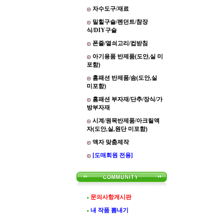
자수도구/재료
밀힐구슬/펜던트/참장
식/DIY구슬
폰줄/열쇠고리/컵받침
아기용품 반제품(도안,실 미
포함)
홈패션 반제품/솜(도안,실
미포함)
홈패션 부자재/단추/장식/가
방부자재
시계/원목반제품/아크릴액
자(도안,실,원단 미포함)
액자 맞춤제작
[도매회원 전용]
문의사항게시판
내 작품 뽐내기