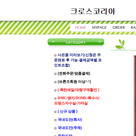
사은품 미리보기(신청은 주
문완료 후 가능-결제금액별 포
인트조합)
[전화주문/맞춤결제]
[브론즈회원 이상^^]
[ 폭탄세일/대량구매할인 ]
DMC/앵카/DOME/특수사/
프랑스자수실/기타실
[ 신규 상품 ]
국내도안(회사)
국내도안(주제)