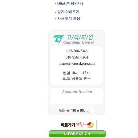
Q&A(이용안내)
십자수배우기
사용후기 모음
032-766-7345
010-9561-1961
master@crosskorea.com
평일 10시 ~ 17시
토,일/공휴일 휴무