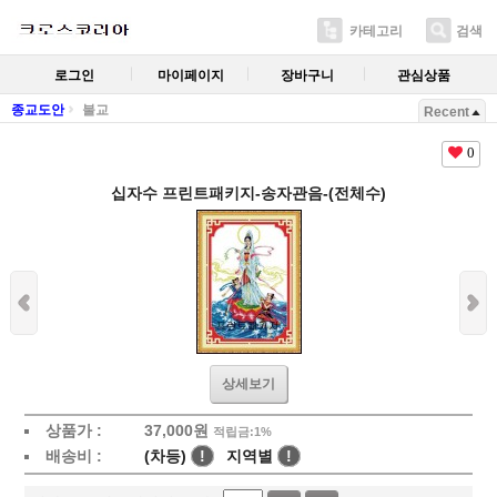
카테고리
검색
로그인
마이페이지
장바구니
관심상품
종교도안
불교
Recent
0
십자수 프린트패키지-송자관음-(전체수)
상세보기
상품가 :
37,000
원
적립금:1%
배송비 :
(차등)
!
지역별
!