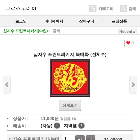
카테고리
검색
로그인
마이페이지
장바구니
관심상품
십자수 프린트패키지(수입)
글씨
Recent
0
십자수 프린트패키지-복매화-(전체수)
상세보기
상품가 :
11,000
원
적립금:1%
배송비 :
(차등)
!
지역별
!
십자수 프린트패키지-복매
11,000
원
+1
-1