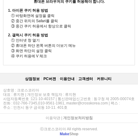
휴대폰 브라우저의 쿠키를 허용해야 합니다.
1. 아이폰 쿠키 허용 방법
① 바탕화면에 설정을 클릭
② 중간 위치의 Safari를 클릭
③ 중간 쿠키 허용에서 항상으로 클릭
2. 갤럭시 쿠키 허용 방법
① 인터넷 창 열기
② 휴대폰 하단 왼쪽 버튼의 더보기 메뉴
③ 화면 하단의 설정 클릭
④ 쿠키 허용에 V 체크
상점정보
PC버젼
이용안내
고객센터
커뮤니티
상호명 : 크로스코리아
대표 : 류지현 | 개인정보 보호 책임자 : 류지현
사업자등록번호 :121-10-40157 | 통신판매업신고번호 : 동구청 제 2005-00074호
전화 : 032-766-7345,010-9561-1961, master@crosskorea.com | 팩스 :
주소 : 인천시 동구 금곡동 10-11. 401호
이용약관
|
개인정보처리방침
ⓒ크로스코리아 All rights reserved.
Make
Shop