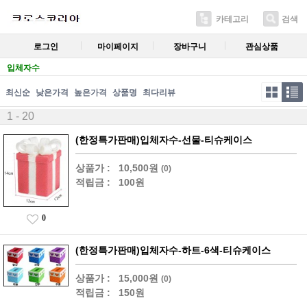
카테고리
검색
로그인
마이페이지
장바구니
관심상품
입체자수
최신순
낮은가격
높은가격
상품명
최다리뷰
1 - 20
(한정특가판매)입체자수-선물-티슈케이스
상품가 :
10,500원
(0)
적립금 :
100원
0
(한정특가판매)입체자수-하트-6색-티슈케이스
상품가 :
15,000원
(0)
적립금 :
150원