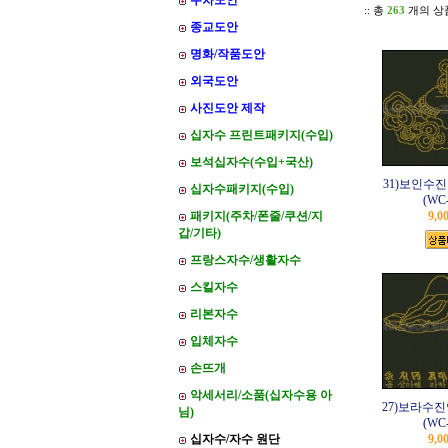
주차도안
:: 총
263
개의 상
종교도안
명화/작품도안
외국도안
사진도안 제작
십자수 프린트패키지(수입)
보석십자수(수입+국산)
31)보인수
십자수패키지(수입)
(WC-
패키지(주차/폰줄/쿠션/지
9,0
갑/기타)
프랑스자수/생활자수
스킬자수
리본자수
입체자수
손뜨개
악세서리/소품(십자수용 아
27)보라수진
님)
(WC-
십자수/자수 원단
9,0