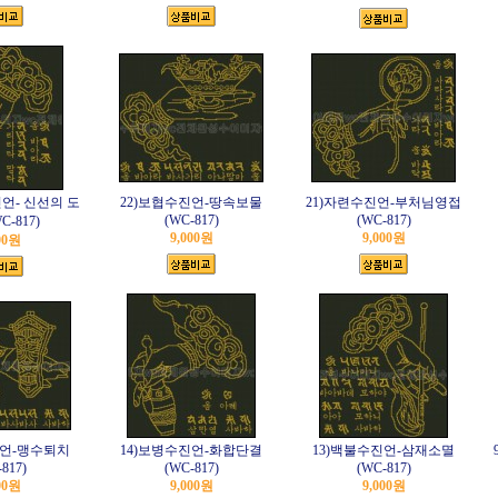
언- 신선의 도
22)보협수진언-땅속보물
21)자련수진언-부처님영접
(WC-817)
(WC-817)
-817)
9,000원
9,000원
00원
진언-맹수퇴치
14)보병수진언-화합단결
13)백불수진언-삼재소멸
817)
(WC-817)
(WC-817)
00원
9,000원
9,000원