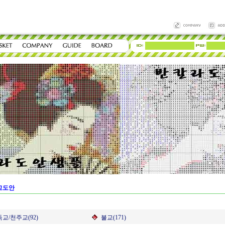
교도안
교/천주교(92)
불교(171)