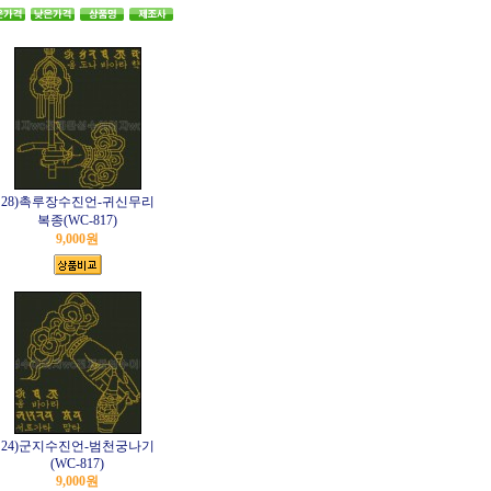
28)촉루장수진언-귀신무리
복종(WC-817)
9,000원
24)군지수진언-범천궁나기
(WC-817)
9,000원