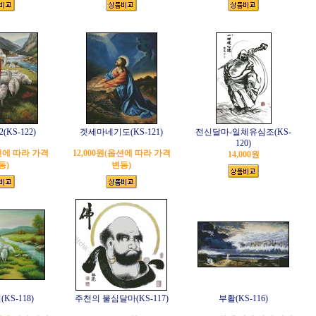
KS-122)
겟세마네기도(KS-121)
전신달마-일체유심조(KS-
120)
옵션에 따라 가격
12,000원(옵션에 따라 가격
14,000원
동)
변동)
KS-118)
주천의 불심달마(KS-117)
부활(KS-116)