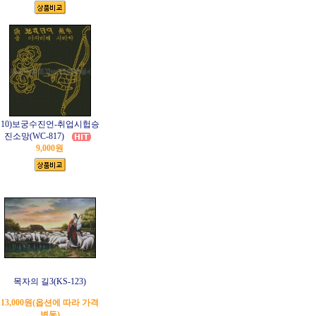
10)보궁수진언-취업시헙승
진소망(WC-817)
9,000원
목자의 길3(KS-123)
13,000원(옵션에 따라 가격
변동)