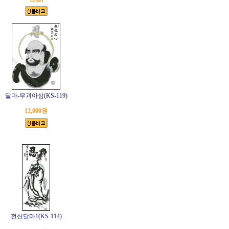
달마-무괴아심(KS-119)
12,000원
전신달마1(KS-114)