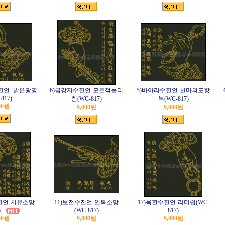
진언- 밝은광명
6)금강저수진언-모든적물리
5)바아라수진언-천마외도항
817)
침(WC-817)
복(WC-817)
00원
9,000원
9,000원
진언-치유소망
11)보전수진언-인복소망
17)옥환수진언-리더쉽(WC-
)
(WC-817)
817)
00원
9,000원
9,000원