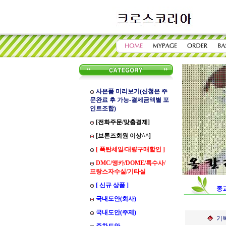
사은품 미리보기(신청은 주
문완료 후 가능-결제금액별 포
인트조합)
[전화주문/맞춤결제]
[브론즈회원 이상^^]
[ 폭탄세일/대량구매할인 ]
DMC/앵카/DOME/특수사/
프랑스자수실/기타실
[ 신규 상품 ]
종
국내도안(회사)
국내도안(주제)
기독