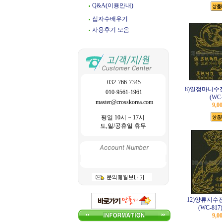
Q&A(이용안내)
십자수배우기
사용후기 모음
032-766-7345
8)일정마니수
010-9561-1961
(WC-
master@crosskorea.com
9,0
평일 10시 ~ 17시
토,일/공휴일 휴무
12)양류지수
(WC-817
9,0