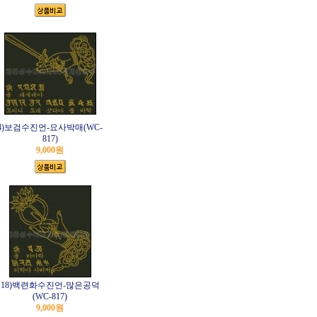
4)보검수진언-요사박매(WC-
817)
9,000원
18)백련화수진언-많은공덕
(WC-817)
9,000원