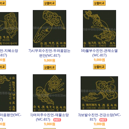
진언-지혜소망
7)시무외수진언-두려움없는
16)월부수진언-관재소멸
817)
(WC-817)
편안(WC-817)
00원
9,000원
9,000원
마음평안(WC-
1)여의주수진언-재물소망
3)보발수진언-건강소망(WC-
7)
(WC-817)
817)
00원
9,000원
9,000원