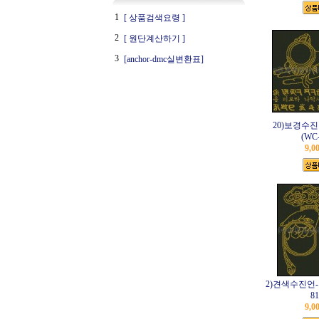
1
[ 상품검색요령 ]
2
[ 원단계산하기 ]
3
[anchor-dmc실변환표]
20)보경수
(WC-
9,0
2)견색수진언-
81
9,0