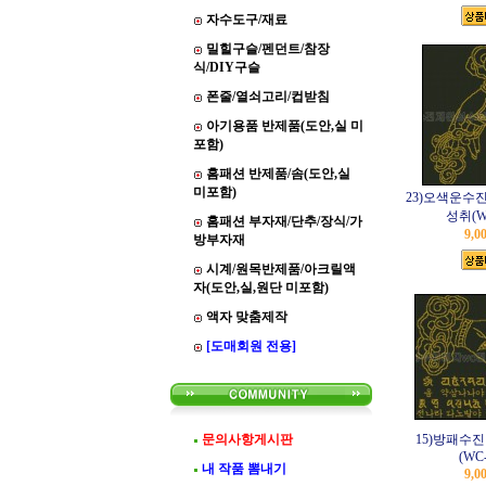
자수도구/재료
밀힐구슬/펜던트/참장
식/DIY구슬
폰줄/열쇠고리/컵받침
아기용품 반제품(도안,실 미
포함)
홈패션 반제품/솜(도안,실
미포함)
23)오색운수진
성취(WC
홈패션 부자재/단추/장식/가
9,0
방부자재
시계/원목반제품/아크릴액
자(도안,실,원단 미포함)
액자 맞춤제작
[도매회원 전용]
문의사항게시판
15)방패수
(WC-
내 작품 뽐내기
9,0