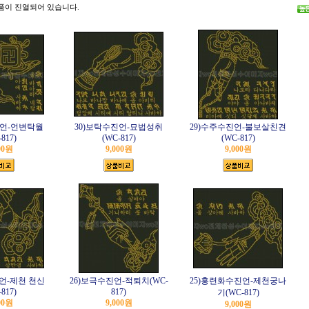
품이 진열되어 있습니다.
진언-언변탁월
30)보탁수진언-묘법성취
29)수주수진언-불보살친견
817)
(WC-817)
(WC-817)
00원
9,000원
9,000원
언-제천 천신
26)보극수진언-적퇴치(WC-
25)홍련화수진언-제천궁나
817)
817)
기(WC-817)
00원
9,000원
9,000원