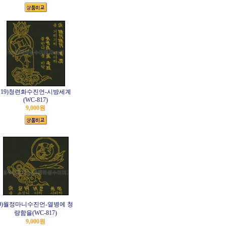
19)청련화수진언-시방세계
(WC-817)
9,000원
9)월정마니수진언-열병에 청
량함을(WC-817)
9,000원