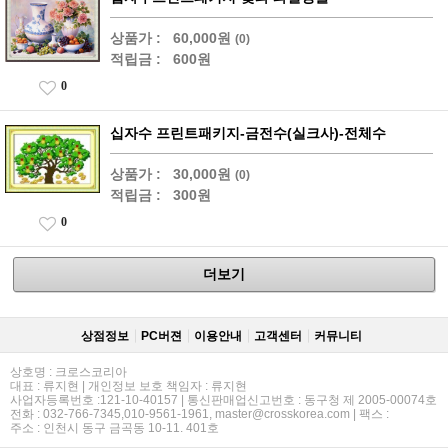
상품가 :
60,000원
(0)
적립금 :
600원
0
십자수 프린트패키지-금전수(실크사)-전체수
상품가 :
30,000원
(0)
적립금 :
300원
0
더보기
상점정보
PC버젼
이용안내
고객센터
커뮤니티
상호명 : 크로스코리아
대표 : 류지현 | 개인정보 보호 책임자 : 류지현
사업자등록번호 :121-10-40157 | 통신판매업신고번호 : 동구청 제 2005-00074호
전화 : 032-766-7345,010-9561-1961, master@crosskorea.com | 팩스 :
주소 : 인천시 동구 금곡동 10-11. 401호