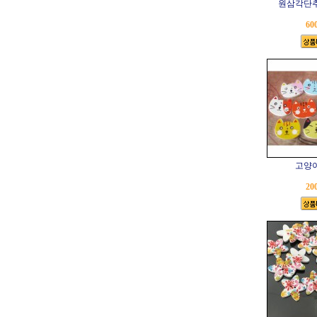
원삼각단추(
60
고양
20