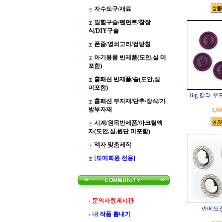
자수도구/재료
밀힐구슬/펜던트/참장
식/DIY구슬
폰줄/열쇠고리/컵받침
아기용품 반제품(도안,실 미
포함)
홈패션 반제품/솜(도안,실
미포함)
Big 칼라 우
홈패션 부자재/단추/장식/가
방부자재
1,6
시계/원목반제품/아크릴액
자(도안,실,원단 미포함)
액자 맞춤제작
[도매회원 전용]
문의사항게시판
까메오장
내 작품 뽐내기