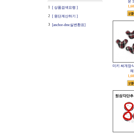
운 
1,6
1
[ 상품검색요령 ]
2
[ 원단계산하기 ]
3
[anchor-dmc실변환표]
미키 싸개장식
체
1,6