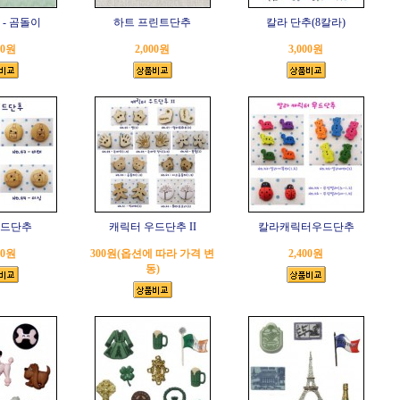
- 곰돌이
하트 프린트단추
칼라 단추(8칼라)
00원
2,000원
3,000원
우드단추
캐릭터 우드단추 II
칼라캐릭터우드단추
00원
300원(옵션에 따라 가격 변
2,400원
동)