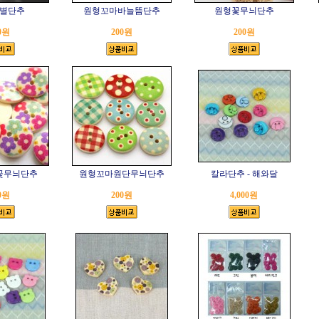
별단추
원형꼬마바늘뜸단추
원형꽃무늬단추
0원
200원
200원
꽃무늬단추
원형꼬마원단무늬단추
칼라단추 - 해와달
0원
200원
4,000원