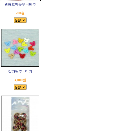
원형꼬마꽃무늬단추
200원
칼라단추 - 미키
4,000원