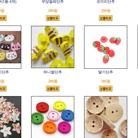
1봉-4개)
무당벌레단추
코끼리단추
0원
200원
200원
이단추
허니벌단추
딸기단추
0원
200원
200원