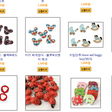
도트
트
1,600원
00원
1,600원
 - 블랙&레드
미키 싸개장식 - 블루&오렌
수입단추-horse and buggy
boy(5823)
크
지 체크
5,000원
00원
1,600원