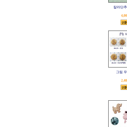
칼라단추 
4,0
그림 
2,4