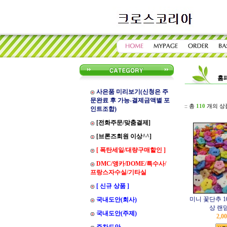
홈
사은품 미리보기(신청은 주
문완료 후 가능-결제금액별 포
:: 총
110
개의 상
인트조합)
[전화주문/맞춤결제]
[브론즈회원 이상^^]
[ 폭탄세일/대량구매할인 ]
DMC/앵카/DOME/특수사/
프랑스자수실/기타실
[ 신규 상품 ]
미니 꽃단추 1
국내도안(회사)
상 랜
국내도안(주제)
2,0