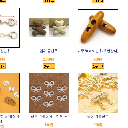
연결단추
입체 곰단추
나무 떡볶이단추(흐린갈색)
00원
2,000원
900원
단추-은색(집게
진주 리본장색 18*10mm
금장 리본단추
)
100원
900원
0원