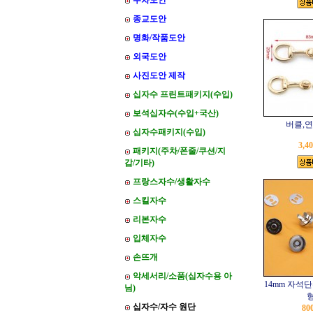
주차도안
종교도안
명화/작품도안
외국도안
사진도안 제작
십자수 프린트패키지(수입)
보석십자수(수입+국산)
버클,
십자수패키지(수입)
3,4
패키지(주차/폰줄/쿠션/지
갑/기타)
프랑스자수/생활자수
스킬자수
리본자수
입체자수
손뜨개
악세서리/소품(십자수용 아
14mm 자석
님)
형
십자수/자수 원단
80