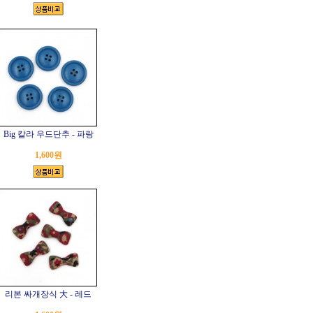
Big 칼라 우드단추 - 파랑
1,600원
리본 싸개장식 大 - 레드