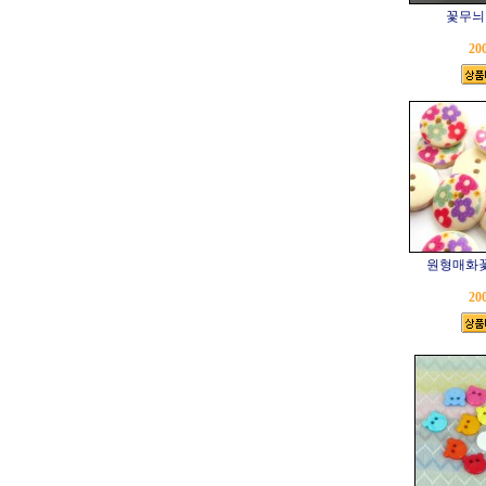
꽃무늬
20
원형매화
20