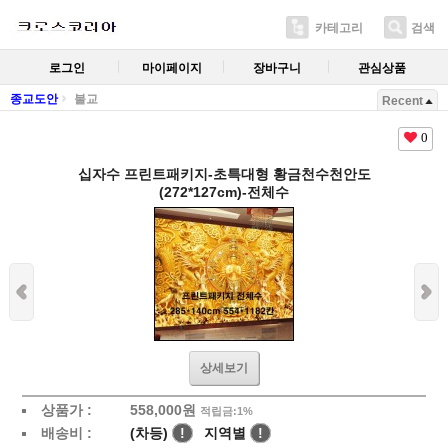
카테고리
검색
로그인
마이페이지
장바구니
관심상품
종교도안
불교
Recent
0
십자수 프린트패키지-초특대형 황금천수천안도
(272*127cm)-전체수
상세보기
상품가 :
558,000
원
적립금:1%
배송비 :
(차등)
!
지역별
!