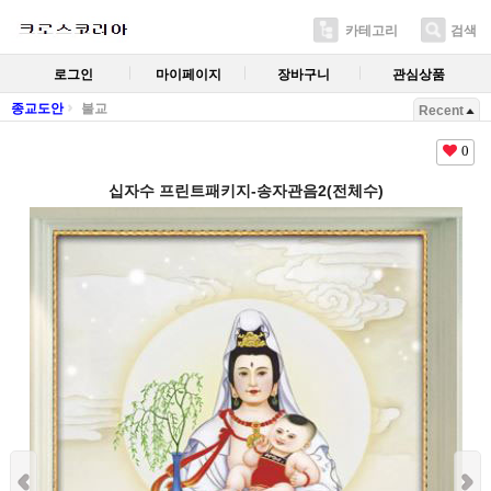
카테고리
검색
로그인
마이페이지
장바구니
관심상품
종교도안
불교
Recent
0
십자수 프린트패키지-송자관음2(전체수)