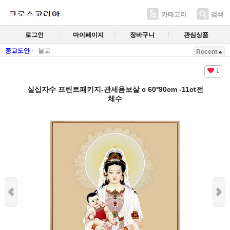
카테고리
검색
로그인
마이페이지
장바구니
관심상품
종교도안
불교
Recent
1
실십자수 프린트패키지-관세음보살 c 60*90cm -11ct전
체수