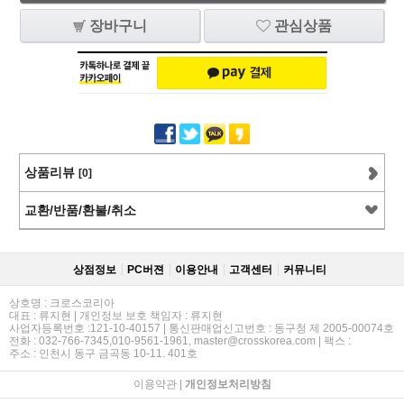
장바구니
관심상품
상품리뷰
[0]
교환/반품/환불/취소
상점정보
PC버젼
이용안내
고객센터
커뮤니티
상호명 : 크로스코리아
대표 : 류지현 | 개인정보 보호 책임자 : 류지현
사업자등록번호 :121-10-40157 | 통신판매업신고번호 : 동구청 제 2005-00074호
전화 : 032-766-7345,010-9561-1961, master@crosskorea.com | 팩스 :
주소 : 인천시 동구 금곡동 10-11. 401호
이용약관
|
개인정보처리방침