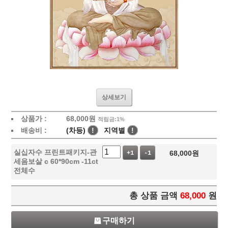
상세보기
상품가 :
68,000
원
적립금:1%
배송비 :
(차등)
!
지역별
!
실십자수 프린트패키지-관
68,000
원
+1
-1
세음보살 c 60*90cm -11ct
전체수
총 상품 금액
68,000
원
구매하기