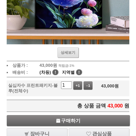
상세보기
상품가 :
43,000
원
적립금:1%
배송비 :
(차등)
!
지역별
!
실십자수 프린트패키지-블
43,000
원
+1
-1
루(전체수)
총 상품 금액
43,000
원
구매하기
장바구니
관심상품