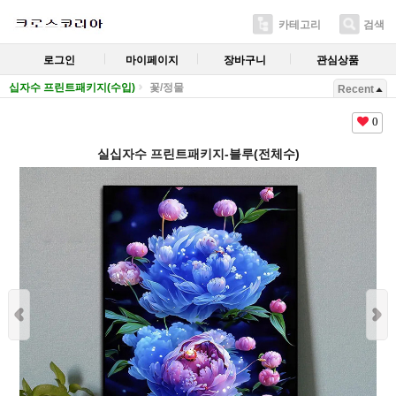
카테고리
검색
로그인
마이페이지
장바구니
관심상품
십자수 프린트패키지(수입)
꽃/정물
Recent
0
실십자수 프린트패키지-블루(전체수)