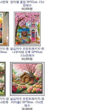
1ct전체
란지붕 꽃집 50*65cm -11ct
전체수
64,000원
키지-동
실십자수 프린트패키지-벗
0cm-
나무아래 오후 50*65cm
-11ct전체수
64,000원
키지-장
실십자수 프린트패키지-장
1ct전체
미마을2 50*50cm - 11ct전
체수
58,000원