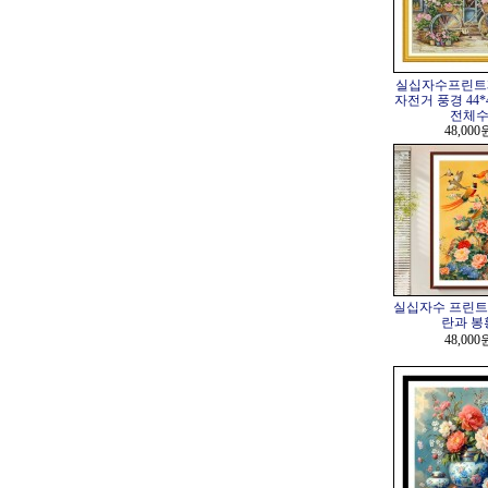
실십자수프린트
자전거 풍경 44*44
전체
48,000
실십자수 프린트
란과 봉
48,000