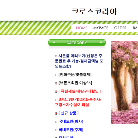
사은품 미리보기(신청은 주
문완료 후 가능-결제금액별 포
인트조합)
[전화주문/맞춤결제]
[브론즈회원 이상^^]
[ 폭탄세일/대량구매할인 ]
DMC/앵카/DOME/특수사/
프랑스자수실/기타실
[ 신규 상품 ]
국내도안(회사)
국내도안(주제)