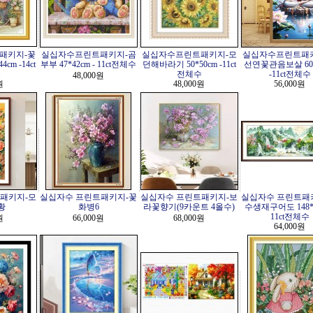
패키지-꽃
실십자수프린트패키지-곰
실십자수프린트패키지-모
실십자수프린트패
cm -14ct
부부 47*42cm - 11ct전체수
던해바라기 50*50cm -11ct
선연꽃관음보살 60*
수
전체수
-11ct전체수
48,000원
원
48,000원
56,000원
패키지-모
실십자수 프린트패키지-꽃
실십자수 프린트패키지-보
실십자수 프린트패
황
화병6
라꽃향기(9카운트 4올수)
수생재구어도 148*6
11ct전체수
원
66,000원
68,000원
64,000원