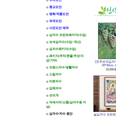
주차도안
종교도안
명화/작품도안
외국도안
사진도안 제작
십자수 프린트패키지(수입)
보석십자수(수입+국산)
십자수패키지(수입)
패키지(주차/폰줄/쿠션/지
갑/기타)
[진주보석십자
30*40cm 
프랑스자수/생활자수
18,000
스킬자수
리본자수
입체자수
손뜨개
악세서리/소품(십자수용 아
님)
십자수/자수 원단
실십자수 프린트