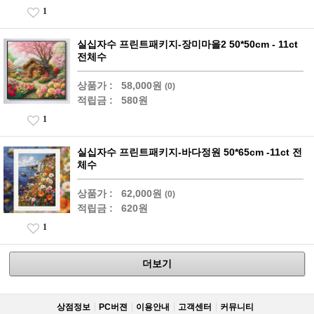
1
실십자수 프린트패키지-장미마을2 50*50cm - 11ct
전체수
상품가 :
58,000원
(0)
적립금 :
580원
1
실십자수 프린트패키지-바다정원 50*65cm -11ct 전
체수
상품가 :
62,000원
(0)
적립금 :
620원
1
더보기
상점정보
PC버젼
이용안내
고객센터
커뮤니티