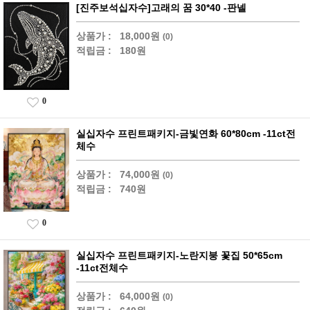
[진주보석십자수]고래의 꿈 30*40 -판넬
상품가 :
18,000원
(0)
적립금 :
180원
0
실십자수 프린트패키지-금빛연화 60*80cm -11ct전
체수
상품가 :
74,000원
(0)
적립금 :
740원
0
실십자수 프린트패키지-노란지붕 꽃집 50*65cm
-11ct전체수
상품가 :
64,000원
(0)