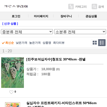
카테고리
검색
로그인
마이페이지
장바구니
관심상품
[ 신규 상품 ]
최신순
낮은가격
높은가격
상품명
최다리뷰
1 - 20
[진주보석십자수]청포도 30*40cm -판넬
상품가 :
18,000원
(0)
적립금 :
180원
0
실십자수 프린트패키지-비타민스위트 50*66cm