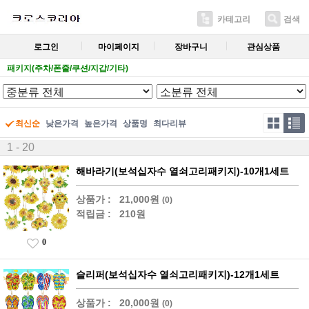
카테고리
검색
로그인
마이페이지
장바구니
관심상품
패키지(주차/폰줄/쿠션/지갑/기타)
최신순
낮은가격
높은가격
상품명
최다리뷰
1 - 20
해바라기(보석십자수 열쇠고리패키지)-10개1세트
상품가 :
21,000원
(0)
적립금 :
210원
0
슬리퍼(보석십자수 열쇠고리패키지)-12개1세트
상품가 :
20,000원
(0)