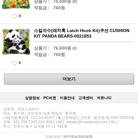
상품가 :
76,600원
(0)
적립금 :
760원
0
스킬자수(래치훅 Latch Hook Kit)쿠션 CUSHION
KIT PANDA BEARS-0021853
상품가 :
76,600원
(0)
적립금 :
760원
0
더보기
상점정보
PC버젼
이용안내
고객센터
커뮤니티
상호명 : 크로스코리아
대표 : 류지현 | 개인정보 보호 책임자 : 류지현
사업자등록번호 :121-10-40157 | 통신판매업신고번호 : 동구청 제 2005-00074호
전화 : 032-766-7345,010-9561-1961, master@crosskorea.com | 팩스 :
주소 : 인천시 동구 금곡동 10-11. 401호
이용약관
|
개인정보처리방침