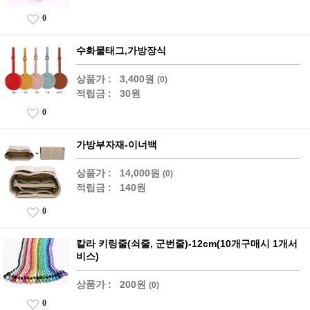
0
수화물태그,가방장식
상품가 :
3,400원
(0)
적립금 :
30원
0
가방부자재-이너백
상품가 :
14,000원
(0)
적립금 :
140원
0
칼라 키링줄(쇠줄, 군번줄)-12cm(10개구매시 1개서
비스)
상품가 :
200원
(0)
0